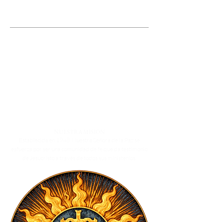
NUESTRA MISIÓN
Establecida en 1948, Nuestra Señora de la Paz se
esfuerza por ser una comunidad de fe que da testimonio
de Jesucristo a través de todos sus ministerios.