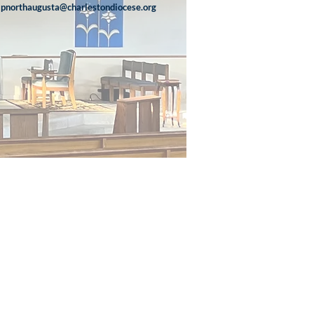
lpnorthaugusta@charlestondiocese.org