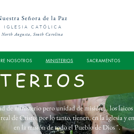
uestra Señora de la Paz
IGLESIA CATÓLICA
North Augusta, South Carolina
BRE NOSOTROS
MINISTERIOS
SACRAMENTOS
TERIOS
dad de ministerio pero unidad de misión ... los laico
y real de Cristo; por lo tanto, tienen, en la Iglesia y
en la misión de todo el Pueblo de Dios ".