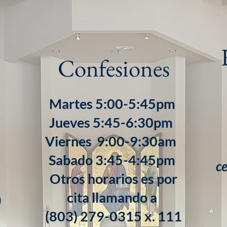
Confesiones
Martes 5:00-5:45pm
Jueves 5:45-6:30pm
Viernes 9:00-9:30am
Sabado 3:45-4:45pm
ce
Otros horarios es por
cita llamando a
)
​(803) 279-0315 x. 111