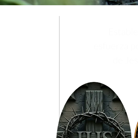
Estable
esfuerza p
de Jes