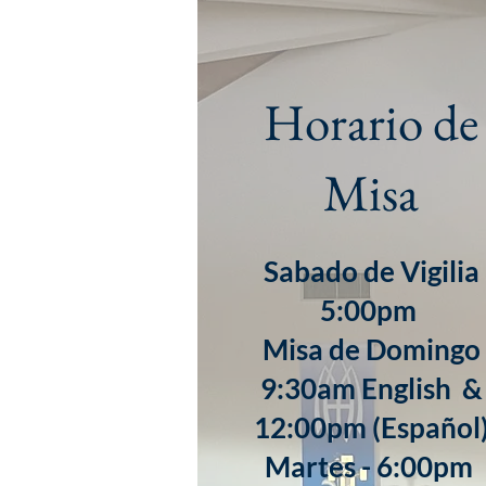
Horario de
Misa
Sabado de Vigilia
5:00pm
Misa de Domingo
9:30am English &
12:00pm (Español
​Martes - 6:00pm