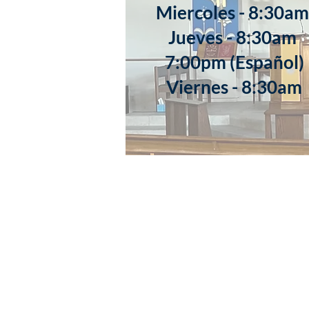
Miercoles - 8:30a
Jueves - 8:30am
7:00pm (Español)
Viernes - 8:30am