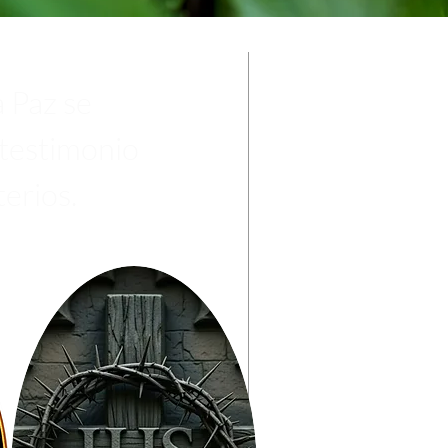
 Paz se
 testimonio
terios.